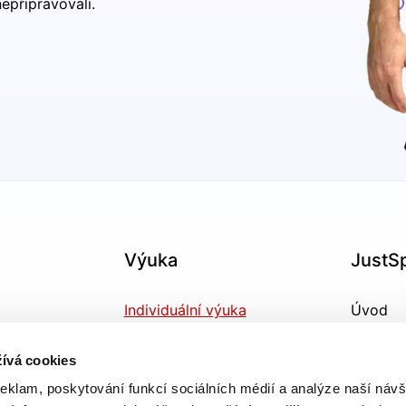
epřipravovali.
Výuka
JustS
Individuální výuka
Úvod
Firemní výuka
O nás
ívá cookies
reklam, poskytování funkcí sociálních médií a analýze naší návš