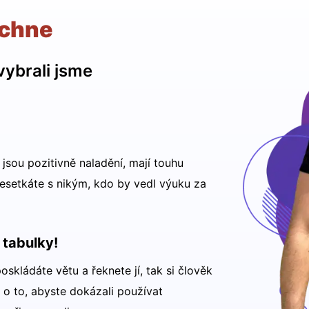
dchne
vybrali jsme
 jsou pozitivně naladění, mají touhu
 nesetkáte s nikým, kdo by vedl výuku za
 tabulky!
oskládáte větu a řeknete jí, tak si člověk
 o to, abyste dokázali používat