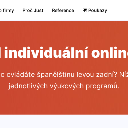
o firmy
Proč Just
Reference
🎁 Poukazy
 individuální onli
bo ovládáte španělštinu levou zadní? Ní
jednotlivých výukových programů.