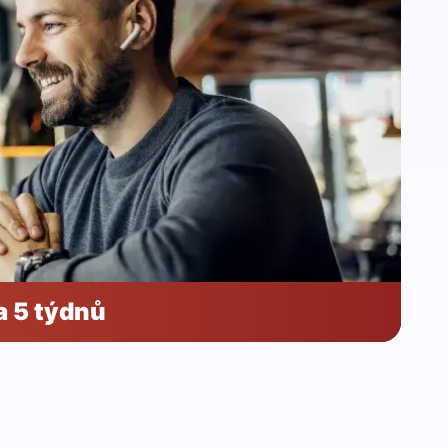
a 5 týdnů