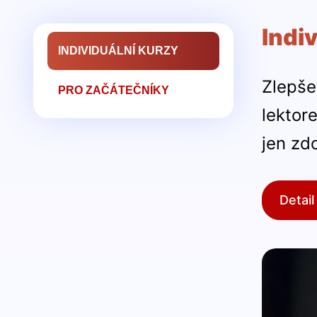
Indi
INDIVIDUÁLNÍ KURZY
Zlepše
PRO ZAČÁTEČNÍKY
lektor
jen zdo
Detail