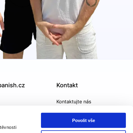
panish.cz
Kontakt
Kontaktujte nás
GDPR
Povolit vše
těvnosti