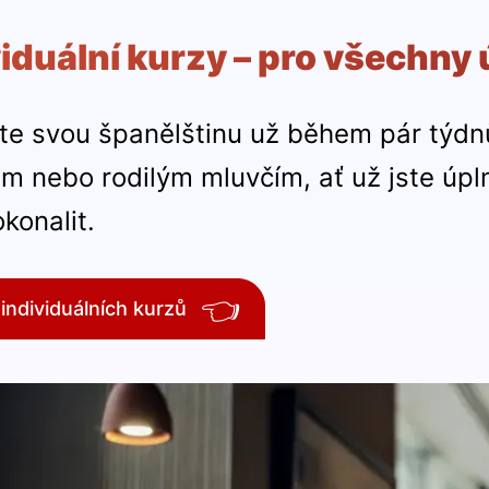
viduální kurzy – pro všechny
te svou španělštinu už během pár týdnů
em nebo rodilým mluvčím, ať už jste úpl
konalit.
👈
 individuálních kurzů