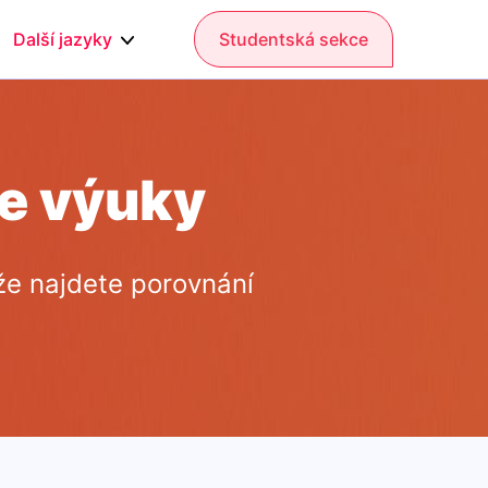
Další jazyky
Studentská sekce
ne výuky
že najdete porovnání