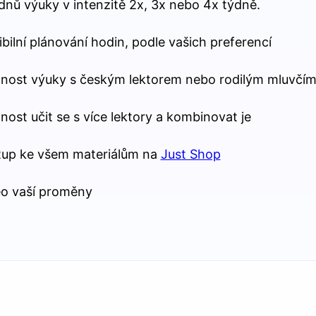
dnů výuky v intenzitě 2x, 3x nebo 4x týdně.
ibilní plánování hodin, podle vašich preferencí
nost výuky s českým lektorem nebo rodilým mluvčí
ost učit se s více lektory a kombinovat je
tup ke všem materiálům na
Just Shop
eo vaší proměny