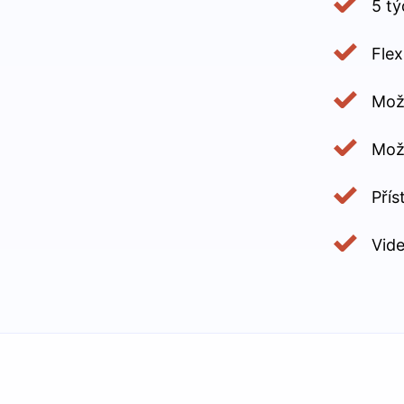
5 tý
Flex
Mož
Možn
Přís
Vid