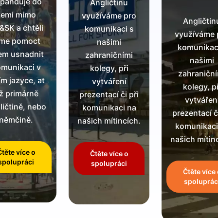
panduje do
Angličtinu
zemi mimo
využíváme pro
Angličtin
&SK a chtěli
komunikaci s
využíváme 
sme pomoct
našimi
komunikac
dem usnadnit
zahraničními
našimi
munikaci v
kolegy, při
zahraničn
ím jazyce, at
vytváření
kolegy, př
ž primárně
prezentací či při
vytvářen
ličtině, nebo
komunikaci na
prezentací či
němčině.
našich mítincích.
komunikaci
našich mítin
Čtěte více o
Čtěte více o
spolupráci
spolupráci
Čtěte více
spoluprác