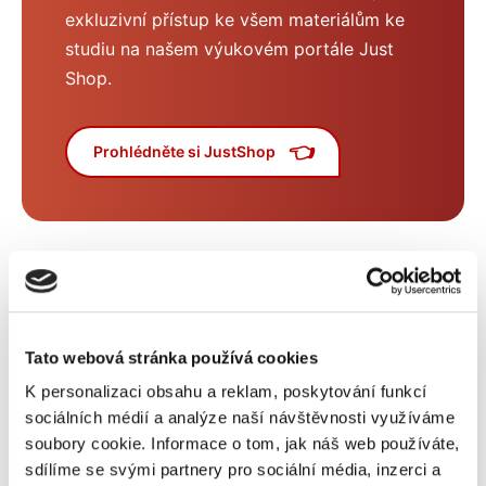
exkluzivní přístup ke všem materiálům ke
studiu na našem výukovém portále Just
Shop.
👈
Prohlédněte si JustShop
Kontrola spokojenosti
studentů s výukou
Tato webová stránka používá cookies
K personalizaci obsahu a reklam, poskytování funkcí
Všem studentům budeme po 5 hodinách výuky volat
sociálních médií a analýze naší návštěvnosti využíváme
a zjišťovat jejich spokojenost s výukou. Na základě
soubory cookie. Informace o tom, jak náš web používáte,
tohoto hovoru, nebo kdykoliv jindy v průběhu výuky,
sdílíme se svými partnery pro sociální média, inzerci a