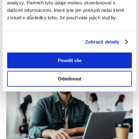
je možné z jakéhokoliv důvodu změnit lektora.
analýzy. Partneři tyto údaje mohou zkombinovat s
dalšími informacemi, které jste jim poskytli nebo které
získali v důsledku toho, že používáte jejich služby.
Následně bude studentům 2x ročně zasílaná
elektronická anketa spokojenosti, abychom
zaručili jejich spokojenost v průběhu výuky.
Zobrazit detaily
Povolit vše
Odmítnout