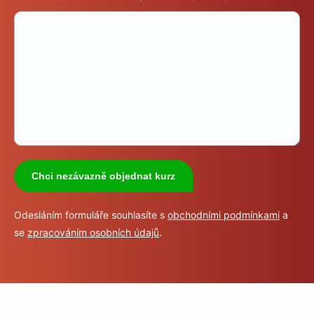
Chci nezávazně objednat kurz
Odesláním formuláře souhlasíte s
obchodními podmínkami
a
se
zpracováním osobních údajů
.