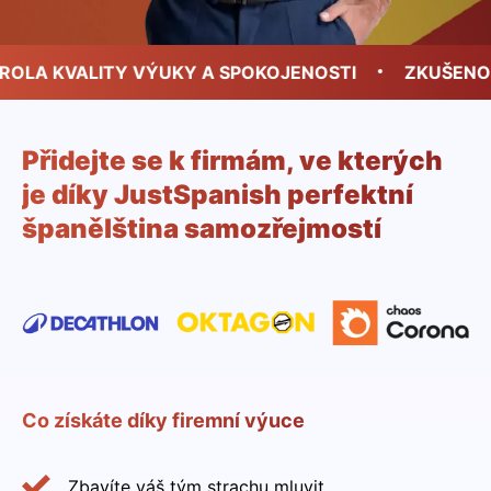
A KVALITY VÝUKY A SPOKOJENOSTI
ZKUŠENOSTM
Přidejte se k firmám, ve kterých
je díky JustSpanish perfektní
španělština samozřejmostí
Co získáte díky firemní výuce
Zbavíte váš tým strachu mluvit